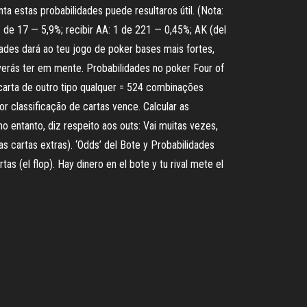
a estas probabilidades puede resultaros útil. (Nota:
 de 17 — 5,9%; recibir AA: 1 de 221 — 0,45%; AK (del
ades dará ao teu jogo de poker bases mais fortes,
everás ter em mente. Probabilidades no poker Four of
carta de outro tipo qualquer = 524 combinações
 classificação de cartas vence. Calcular as
entanto, diz respeito aos outs: Vai muitas vezes,
 cartas extras). ‘Odds’ del Bote y Probabilidades
s (el flop). Hay dinero en el bote y tu rival mete el