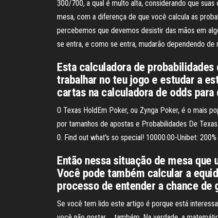
300/700, a qual é multo alta, considerando que suas
mesa, com a diferença de que você calcula as prob
percebemos que devemos desistir das mãos em algo
se entra, e como se entra, mudarão dependendo de m
Esta calculadora de probabilidades 
trabalhar no teu jogo e estudar a e
cartas na calculadora de odds para
O Texas HoldEm Poker, ou Zynga Poker, é o mais pop
por tamanhos de apostas e Probabilidades De Texas 
0. Find out what's so special! 10000.00-Unibet: 200%
Então nessa situação de mesa que 
Você pode também calcular a equid
processo de entender a chance de g
Se você tem lido este artigo é porque está interess
você não gostar … também. Na verdade, a matemática 