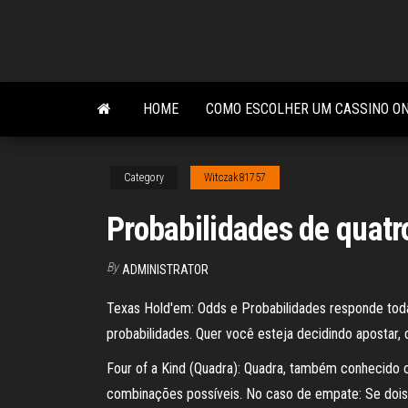
Skip
to
the
content
HOME
COMO ESCOLHER UM CASSINO ON
Category
Witczak81757
Probabilidades de quat
By
ADMINISTRATOR
Texas Hold'em: Odds e Probabilidades responde toda
probabilidades. Quer você esteja decidindo apostar,
Four of a Kind (Quadra): Quadra, também conhecido c
combinações possíveis. No caso de empate: Se dois 