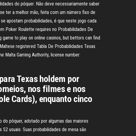
ilidades do pôquer. Não deve necessariamente saber
 se ter a melhor mão, feita com um número fixo de
ue se apostam probabilidades, é que neste jogo cada
em Poker Roulette requires no Probabilidades De
ng game to play on online casinos, but bettors can find
a Maltese registered Tabla De Probabilidades Texas
he Malta Gaming Authority, license number:
 para Texas holdem por
orneios, nos filmes e nos
le Cards), enquanto cinco
o do pôquer, adotado por algumas das maiores
as 52 usuais. Suas probabilidades de mesa são