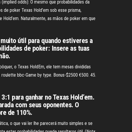
as (implied odds): O mesmo que probabilidades da
os de poker Texas Hold’em sob esse prisma,
e Hold’em. Naturalmente, as mãos de poker em que
muito útil para quando estiveres a
ilidades de poker: Insere as tuas
mão.
 pôquer, o Texas HoldEm, ele tem mesas divididas
, roulette bbc-Game by type. Bonus-$2500 €500. 45.
3:1 para ganhar no Texas Hold’em.
arada com seus oponentes. O
pre de 110%.
ca, o que vai ler lhe parecerá muito simples e se
a estas probabilidades puede resultaros útil. (Nota: